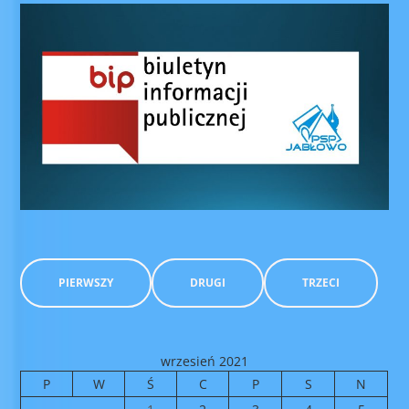
PIERWSZY
DRUGI
TRZECI
wrzesień 2021
P
W
Ś
C
P
S
N