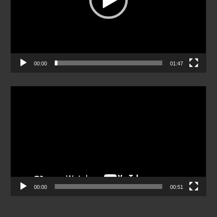
00:00
01:47
Odtwarzacz
video
00:00
00:51