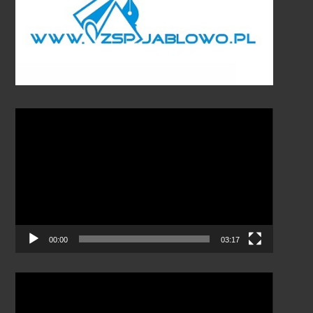
Odtwarzacz
video
00:00
03:17
Odtwarzacz
video