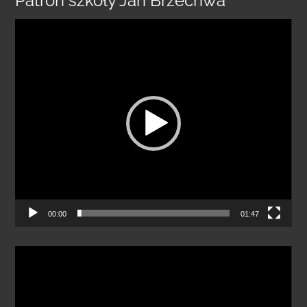
Patron szkoły Jan Brzechwa
Odtwarzacz
video
00:00
01:47
Odtwarzacz
video