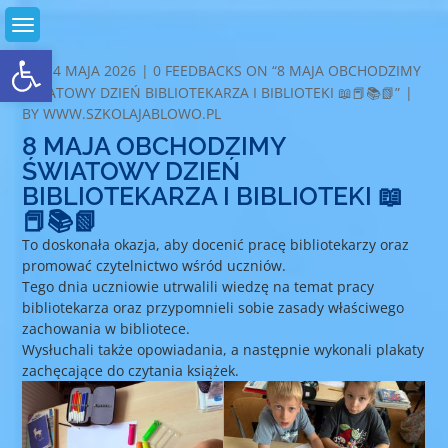
Skip
to
Otwórz pasek narzędzi
content
COMMENTS
14 MAJA 2026
0 FEEDBACKS ON “8 MAJA OBCHODZIMY
ŚWIATOWY DZIEŃ BIBLIOTEKARZA I BIBLIOTEKI 📖📕📚📗”
BY
WWW.SZKOLAJABLOWO.PL
8 MAJA OBCHODZIMY
ŚWIATOWY DZIEŃ
BIBLIOTEKARZA I BIBLIOTEKI 📖
📕📚📗
To doskonała okazja, aby docenić pracę bibliotekarzy oraz
promować czytelnictwo wśród uczniów.
Tego dnia uczniowie utrwalili wiedzę na temat pracy
bibliotekarza oraz przypomnieli sobie zasady właściwego
zachowania w bibliotece.
Wysłuchali także opowiadania, a następnie wykonali plakaty
zachęcające do czytania książek.