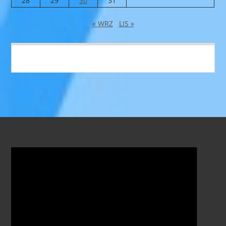
28
29
30
31
« WRZ
LIS »
Odtwarzacz
video