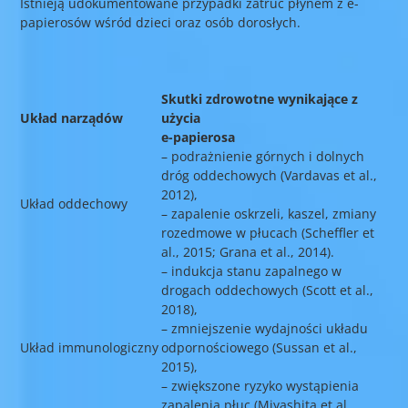
Istnieją udokumentowane przypadki zatruć płynem z e-
papierosów wśród dzieci oraz osób dorosłych.
Skutki zdrowotne wynikające z
Układ narządów
użycia
e-papierosa
– podrażnienie górnych i dolnych
dróg oddechowych (Vardavas et al.,
2012),
Układ oddechowy
– zapalenie oskrzeli, kaszel, zmiany
rozedmowe w płucach (Scheffler et
al., 2015; Grana et al., 2014).
– indukcja stanu zapalnego w
drogach oddechowych (Scott et al.,
2018),
– zmniejszenie wydajności układu
Układ immunologiczny
odpornościowego (Sussan et al.,
2015),
– zwiększone ryzyko wystąpienia
zapalenia płuc (Miyashita et al.,