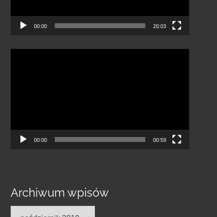
00:00
20:03
Odtwarzacz
video
00:00
00:59
Archiwum wpisów
Archiwum