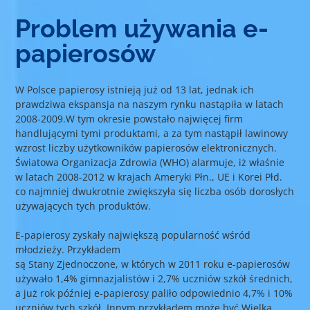
Problem używania e-
papierosów
W Polsce papierosy istnieją już od 13 lat, jednak ich
prawdziwa ekspansja na naszym rynku nastąpiła w latach
2008-2009.W tym okresie powstało najwięcej firm
handlującymi tymi produktami, a za tym nastąpił lawinowy
wzrost liczby użytkowników papierosów elektronicznych.
Światowa Organizacja Zdrowia (WHO) alarmuje, iż właśnie
w latach 2008-2012 w krajach Ameryki Płn., UE i Korei Płd.
co najmniej dwukrotnie zwiększyła się liczba osób dorosłych
używających tych produktów.
E-papierosy zyskały największą popularność wśród
młodzieży. Przykładem
są Stany Zjednoczone, w których w 2011 roku e-papierosów
używało 1,4% gimnazjalistów i 2,7% uczniów szkół średnich,
a już rok później e-papierosy paliło odpowiednio 4,7% i 10%
uczniów tych szkół. Innym przykładem może być Wielka