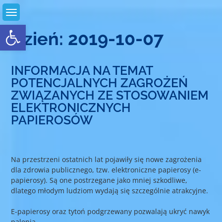
Skip
to
Otwórz pasek narzędzi
content
Dzień:
2019-10-07
INFORMACJA NA TEMAT
POTENCJALNYCH ZAGROŻEŃ
ZWIĄZANYCH ZE STOSOWANIEM
ELEKTRONICZNYCH
PAPIEROSÓW
Na przestrzeni ostatnich lat pojawiły się nowe zagrożenia
dla zdrowia publicznego, tzw. elektroniczne papierosy (e-
papierosy). Są one postrzegane jako mniej szkodliwe,
dlatego młodym ludziom wydają się szczególnie atrakcyjne.
E-papierosy oraz tytoń podgrzewany pozwalają ukryć nawyk
palenia.