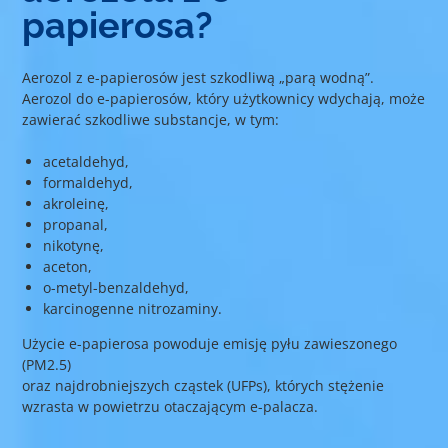
papierosa?
Aerozol z e-papierosów jest szkodliwą „parą wodną”.
Aerozol do e-papierosów, który użytkownicy wdychają, może
zawierać szkodliwe substancje, w tym:
acetaldehyd,
formaldehyd,
akroleinę,
propanal,
nikotynę,
aceton,
o-metyl-benzaldehyd,
karcinogenne nitrozaminy.
Użycie e-papierosa powoduje emisję pyłu zawieszonego
(PM2.5)
oraz najdrobniejszych cząstek (UFPs), których stężenie
wzrasta w powietrzu otaczającym e-palacza.