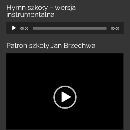
Hymn szkoły – wersja
instrumentalna
Odtwarzacz
00:00
00:00
plików
dźwiękowych
Patron szkoły Jan Brzechwa
Odtwarzacz
video