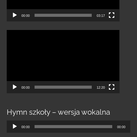
00:00
03:17
Odtwarzacz
video
00:00
12:20
Hymn szkoły – wersja wokalna
Odtwarzacz
00:00
00:00
plików
dźwiękowych