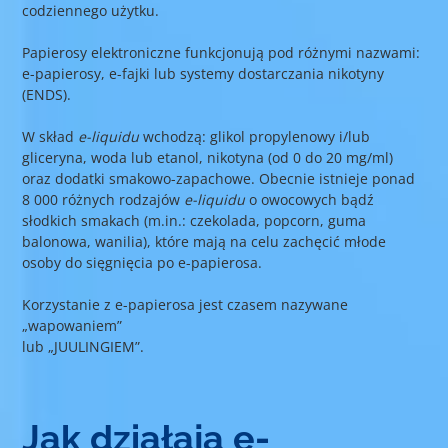
codziennego użytku.
Papierosy elektroniczne funkcjonują pod różnymi nazwami:
e-papierosy, e-fajki lub systemy dostarczania nikotyny
(ENDS).
W skład
e-liquidu
wchodzą: glikol propylenowy i/lub
gliceryna, woda lub etanol, nikotyna (od 0 do 20 mg/ml)
oraz dodatki smakowo-zapachowe. Obecnie istnieje ponad
8 000 różnych rodzajów
e-liquidu
o owocowych bądź
słodkich smakach (m.in.: czekolada, popcorn, guma
balonowa, wanilia), które mają na celu zachęcić młode
osoby do sięgnięcia po e-papierosa.
Korzystanie z e-papierosa jest czasem nazywane
„wapowaniem”
lub „JUULINGIEM”.
Jak działają e-