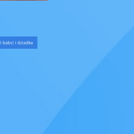
wigacja
ń babci i dziadka
isu