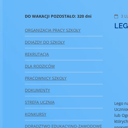
DO WAKACJI POZOSTAŁO: 320 dni
3 L
LE
ORGANIZACJA PRACY SZKOŁY
DOJAZDY DO SZKOŁY
REKRUTACJA
DLA RODZICÓW
PRACOWNICY SZKOŁY
DOKUMENTY
STREFA UCZNIA
Lego n
Uczniow
KONKURSY
lub Og
któryc
DORADZTWO EDUKACYJNO-ZAWODOWE
sporym