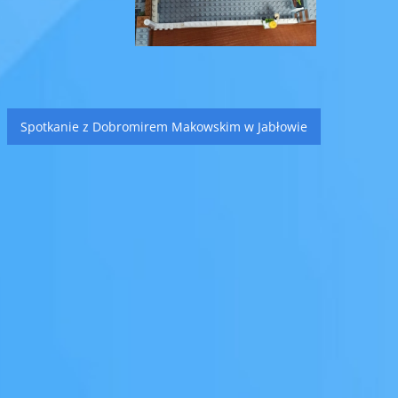
Spotkanie z Dobromirem Makowskim w Jabłowie