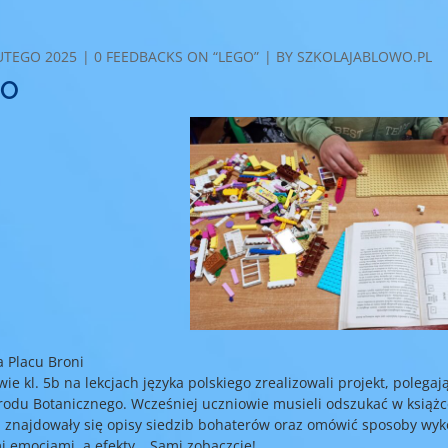
COMMENTS
UTEGO 2025
0 FEEDBACKS ON “LEGO”
BY
SZKOLAJABLOWO.PL
GO
a Placu Broni
ie kl. 5b na lekcjach języka polskiego zrealizowali projekt, polega
rodu Botanicznego. Wcześniej uczniowie musieli odszukać w książc
h znajdowały się opisy siedzib bohaterów oraz omówić sposoby wyk
i emocjami, a efekty… Sami zobaczcie!