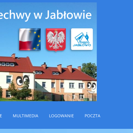
Public
Szkoła
Podst
w Jabł
im. Ja
Brzec
E
MULTIMEDIA
LOGOWANIE
POCZTA